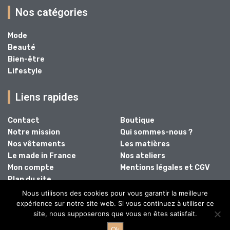
Nos catégories
Mode
Beauté
Bien-être
Lifestyle
Liens rapides
Contact
Boutique
Notre mission
Qui sommes-nous ?
Nos vêtements
Les matières
Le made in France
Nos ateliers
Mon compte
Mentions légales et CGV
Plan du site
Nous utilisons des cookies pour vous garantir la meilleure
expérience sur notre site web. Si vous continuez à utiliser ce
site, nous supposerons que vous en êtes satisfait.
@2024 - Tous droits réservés.
Ok