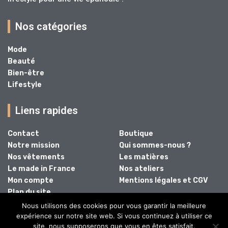
Nos catégories
Mode
Beauté
Bien-être
Lifestyle
Liens rapides
Contact
Boutique
Notre mission
Qui sommes-nous ?
Nos vêtements
Les matières
Le made in France
Nos ateliers
Mon compte
Mentions légales et CGV
Plan du site
Nous utilisons des cookies pour vous garantir la meilleure
expérience sur notre site web. Si vous continuez à utiliser ce
site, nous supposerons que vous en êtes satisfait.