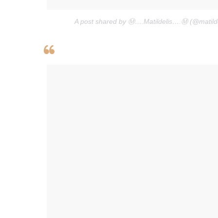
A post shared by Ⓜ️….Matildelis….Ⓜ️ (@matild