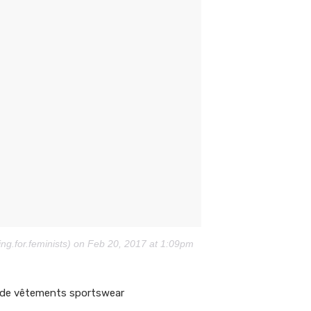
ing.for.feminists) on Feb 20, 2017 at 1:09pm
ne de vêtements sportswear