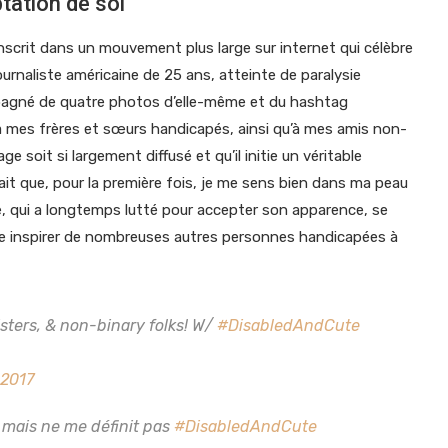
tation de soi
inscrit dans un mouvement plus large sur internet qui célèbre
journaliste américaine de 25 ans, atteinte de paralysie
pagné de quatre photos d’elle-même et du hashtag
 mes frères et sœurs handicapés, ainsi qu’à mes amis non-
e soit si largement diffusé et qu’il initie un véritable
ait que, pour la première fois, je me sens bien dans ma peau
e, qui a longtemps lutté pour accepter son apparence, se
spère inspirer de nombreuses autres personnes handicapées à
isters, & non-binary folks! W/
#DisabledAndCute
 2017
 mais ne me définit pas
#DisabledAndCute