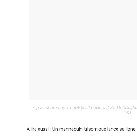
A post shared by 13.6k+ |@fff.backup|2.21.16 (@fight
PST
A lire aussi : Un mannequin trisomique lance sa lig