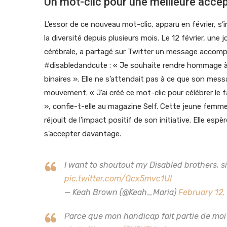
Un mot-clic pour une meilleure accep
L’essor de ce nouveau mot-clic, apparu en février, s’
la diversité depuis plusieurs mois. Le 12 février, une 
cérébrale, a partagé sur Twitter un message accom
#disabledandcute : « Je souhaite rendre hommage à
binaires ». Elle ne s’attendait pas à ce que son messag
mouvement. « J’ai créé ce mot-clic pour célébrer le f
», confie-t-elle au magazine Self. Cette jeune femm
réjouit de l’impact positif de son initiative. Elle e
s’accepter davantage.
I want to shoutout my Disabled brothers, s
pic.twitter.com/Qcx5mvc1UI
— Keah Brown (@Keah_Maria)
February 12,
Parce que mon handicap fait partie de moi