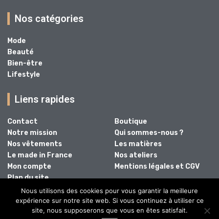
Nos catégories
Mode
Beauté
Bien-être
Lifestyle
Liens rapides
Contact
Boutique
Notre mission
Qui sommes-nous ?
Nos vêtements
Les matières
Le made in France
Nos ateliers
Mon compte
Mentions légales et CGV
Plan du site
Nous utilisons des cookies pour vous garantir la meilleure
expérience sur notre site web. Si vous continuez à utiliser ce
site, nous supposerons que vous en êtes satisfait.
@2024 - Tous droits réservés.