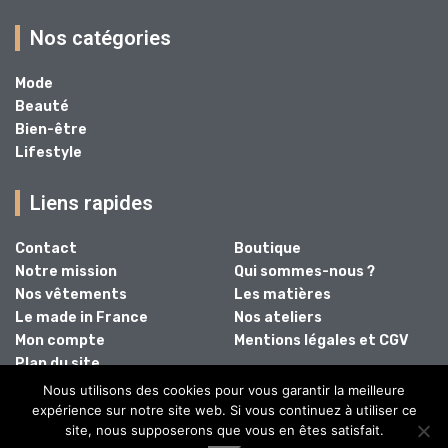
Nos catégories
Mode
Beauté
Bien-être
Lifestyle
Liens rapides
Contact
Boutique
Notre mission
Qui sommes-nous ?
Nos vêtements
Les matières
Le made in France
Nos ateliers
Mon compte
Mentions légales et CGV
Plan du site
Nous utilisons des cookies pour vous garantir la meilleure
expérience sur notre site web. Si vous continuez à utiliser ce
site, nous supposerons que vous en êtes satisfait.
@2024 - Tous droits réservés.