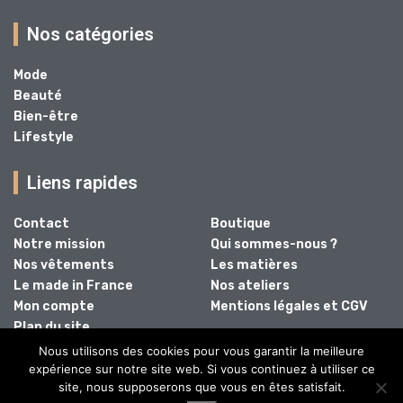
Nos catégories
Mode
Beauté
Bien-être
Lifestyle
Liens rapides
Contact
Boutique
Notre mission
Qui sommes-nous ?
Nos vêtements
Les matières
Le made in France
Nos ateliers
Mon compte
Mentions légales et CGV
Plan du site
Nous utilisons des cookies pour vous garantir la meilleure
expérience sur notre site web. Si vous continuez à utiliser ce
site, nous supposerons que vous en êtes satisfait.
@2024 - Tous droits réservés.