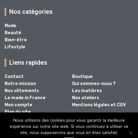
Nos catégories
Mode
Beauté
Bien-être
Lifestyle
Liens rapides
Contact
Boutique
Notre mission
Qui sommes-nous ?
Nos vêtements
Les matières
Le made in France
Nos ateliers
Mon compte
Mentions légales et CGV
Plan du site
Nous utilisons des cookies pour vous garantir la meilleure
expérience sur notre site web. Si vous continuez à utiliser ce
site, nous supposerons que vous en êtes satisfait.
@2024 - Tous droits réservés.