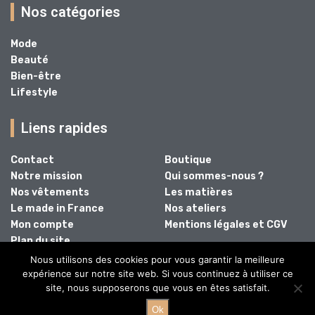
Nos catégories
Mode
Beauté
Bien-être
Lifestyle
Liens rapides
Contact
Boutique
Notre mission
Qui sommes-nous ?
Nos vêtements
Les matières
Le made in France
Nos ateliers
Mon compte
Mentions légales et CGV
Plan du site
Nous utilisons des cookies pour vous garantir la meilleure
expérience sur notre site web. Si vous continuez à utiliser ce
site, nous supposerons que vous en êtes satisfait.
@2024 - Tous droits réservés.
Ok
Au Juste